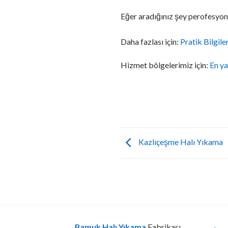
Eğer aradığınız şey perofesyone
Daha fazlası için:
Pratik Bilgile
Hizmet bölgelerimiz için:
En ya
Kazlıçeşme Halı Yıkama
Pamuk Halı Yıkama
Fabrikası