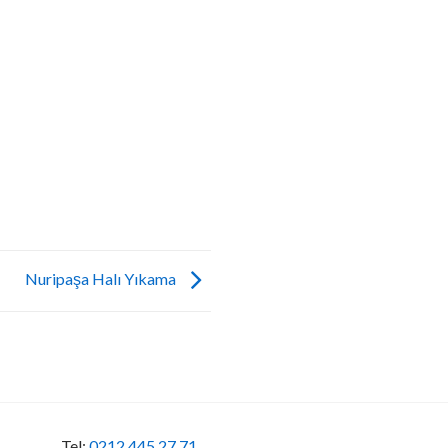
Nuripaşa Halı Yıkama
Tel:
0212 445 27 71