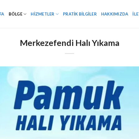
FA
BÖLGE
HIZMETLER
PRATIK BILGILER
HAKKIMIZDA
İL
Merkezefendi Halı Yıkama