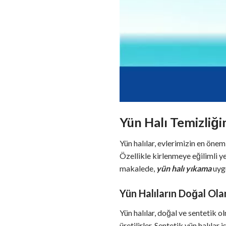
Yün Halı Temizliğ
Yün halılar, evlerimizin en önem
Özellikle kirlenmeye eğilimli ye
makalede,
yün halı yıkama
uygu
Yün Halıların Doğal Ola
Yün halılar, doğal ve sentetik o
üretilirler. Sentetik yün halılar