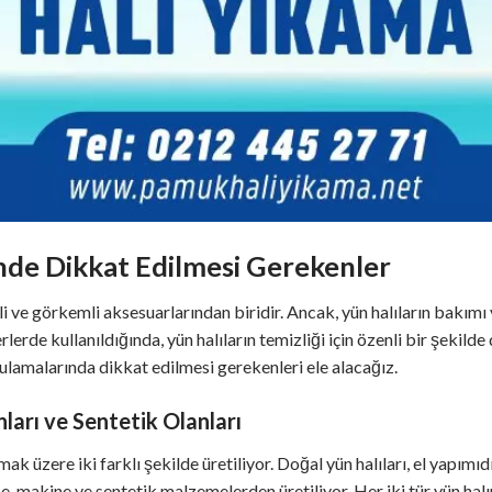
inde Dikkat Edilmesi Gerekenler
li ve görkemli aksesuarlarından biridir. Ancak, yün halıların bakımı
rlerde kullanıldığında, yün halıların temizliği için özenli bir şekilde
lamalarında dikkat edilmesi gerekenleri ele alacağız.
nları ve Sentetik Olanları
lmak üzere iki farklı şekilde üretiliyor. Doğal yün halıları, el yapı
 ise, makine ve sentetik malzemelerden üretiliyor. Her iki tür yün halı