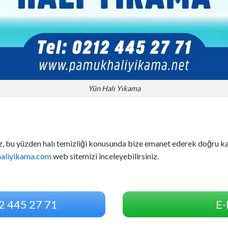
Yün Halı Yıkama
z, bu yüzden halı temizliği konusunda bize emanet ederek doğru kar
haliyikama.com
web sitemizi inceleyebilirsiniz.
2 445 27 71
E-