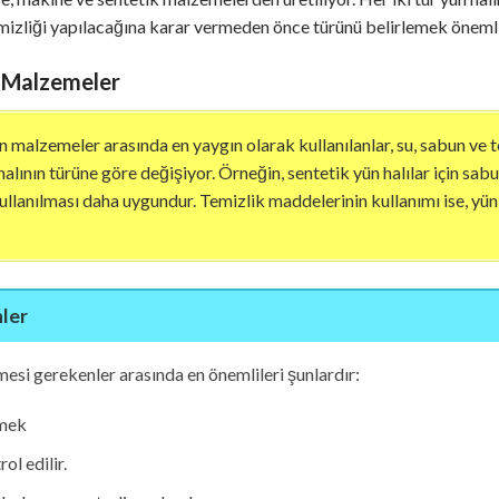
emizliği yapılacağına karar vermeden önce türünü belirlemek önemli
n Malzemeler
n malzemeler arasında en yaygın olarak kullanılanlar, su, sabun ve 
alının türüne göre değişiyor. Örneğin, sentetik yün halılar için sabu
kullanılması daha uygundur. Temizlik maddelerinin kullanımı ise, yün
ler
mesi gerekenler arasında en önemlileri şunlardır:
emek
l edilir.