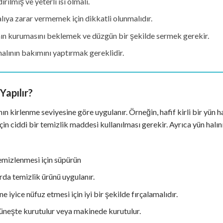
ırılmış ve yeterli ısı olmalı.
lıya zarar vermemek için dikkatli olunmalıdır.
nın kurumasını beklemek ve düzgün bir şekilde sermek gerekir.
halının bakımını yaptırmak gereklidir.
Yapılır?
ının kirlenme seviyesine göre uygulanır. Örneğin, hafif kirli bir yün h
ı için ciddi bir temizlik maddesi kullanılması gerekir. Ayrıca yün halı
temizlenmesi için süpürün
da temizlik ürünü uygulanır.
e iyice nüfuz etmesi için iyi bir şekilde fırçalamalıdır.
güneşte kurutulur veya makinede kurutulur.