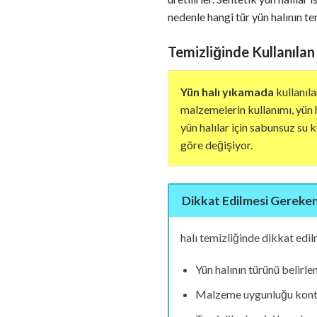
nedenle hangi tür yün halının t
Temizliğinde Kullanıla
Yün halı yıkamada
kullanıla
malzemelerin kullanımı, yün h
yün halılar için sabunsuz su 
göre değişiyor.
Dikkat Edilmesi Gereken
halı temizliğinde dikkat edil
Yün halının türünü belirl
Malzeme uygunluğu kontro