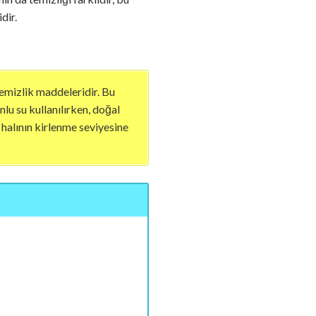
dir.
temizlik maddeleridir. Bu
nlu su kullanılırken, doğal
 halının kirlenme seviyesine