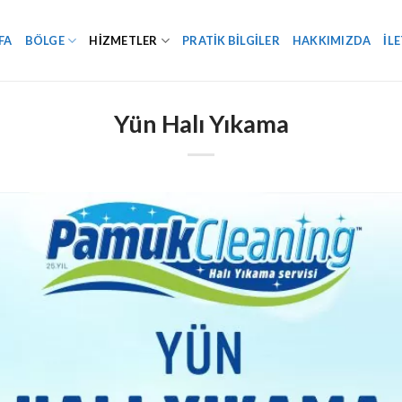
FA
BÖLGE
HIZMETLER
PRATIK BILGILER
HAKKIMIZDA
İL
Yün Halı Yıkama