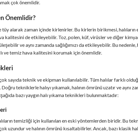
anmak çok önemlidir.
en Önemlidir?
ve tüy alarak zaman içinde kirlenirler. Bu kirlerin birikmesi, halılar
kalitesini de etkileyebilir. Toz, polen, küf, virüsler ve diğer kimyas
leşebilir ve aynı zamanda sağlığımızı da etkileyebilir. Bu nedenle, h
lı ve temiz hava kalitesini korumak için önemlidir.
kleri
n çok sayıda teknik ve ekipman kullanılabilir. Tüm halılar farklı olduğ
r. Doğru tekniklerle halıyı yıkamak, halının ömrünü uzatır ve aynı z
Aşağıda bazı yaygın halı yıkama teknikleri bulunmaktadır:
eri
lıların temizliği için kullanılan en eski yöntemlerden biridir. Bu tek
çok uzundur ve halının ömrünü kısaltabilirler. Ancak, bazı klasik halı