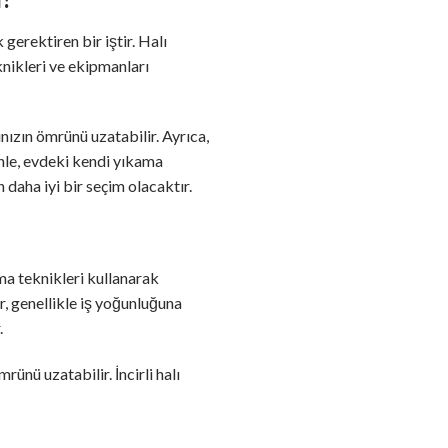
 gerektiren bir iştir. Halı
eknikleri ve ekipmanları
ınızın ömrünü uzatabilir. Ayrıca,
enle, evdeki kendi yıkama
 daha iyi bir seçim olacaktır.
ama teknikleri kullanarak
er, genellikle iş yoğunluğuna
.
rünü uzatabilir. İncirli halı