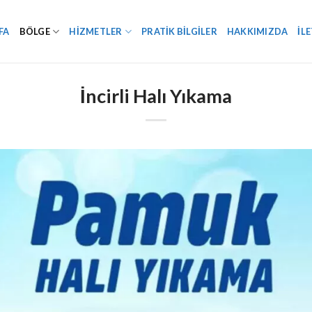
FA
BÖLGE
HIZMETLER
PRATIK BILGILER
HAKKIMIZDA
İL
İncirli Halı Yıkama