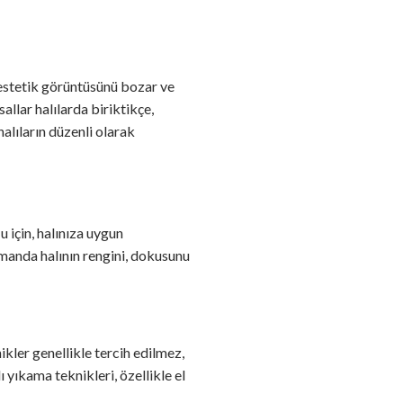
ın estetik görüntüsünü bozar ve
allar halılarda biriktikçe,
alıların düzenli olarak
u için, halınıza uygun
amanda halının rengini, dokusunu
nikler genellikle tercih edilmez,
 yıkama teknikleri, özellikle el