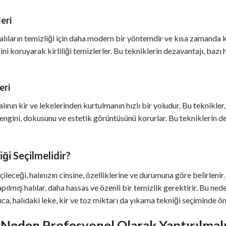
eri
lıların temizliği için daha modern bir yöntemdir ve kısa zamanda k
ini koruyarak kirliliği temizlerler. Bu tekniklerin dezavantajı, bazı h
eri
alının kir ve lekelerinden kurtulmanın hızlı bir yoludur. Bu teknikler
rengini, dokusunu ve estetik görüntüsünü korurlar. Bu tekniklerin deza
ği Seçilmelidir?
ileceği, halınızın cinsine, özelliklerine ve durumuna göre belirlenir. 
lmış halılar, daha hassas ve özenli bir temizlik gerektirir. Bu nedenl
ıca, halıdaki leke, kir ve toz miktarı da yıkama tekniği seçiminde ö
i Neden Profesyonel Olarak Yaptırılmal