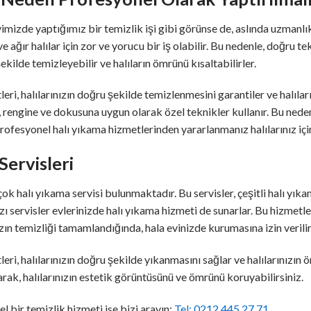
evimizde yaptığımız bir temizlik işi gibi görünse de, aslında uzmanlık
e ağır halılar için zor ve yorucu bir iş olabilir. Bu nedenle, doğru t
şekilde temizleyebilir ve halıların ömrünü kısaltabilirler.
ri, halılarınızın doğru şekilde temizlenmesini garantiler ve halılar
ne, rengine ve dokusuna uygun olarak özel teknikler kullanır. Bu ned
rofesyonel halı yıkama hizmetlerinden yararlanmanız halılarınız için
 Servisleri
rçok halı yıkama servisi bulunmaktadır. Bu servisler, çeşitli halı yık
Bazı servisler evlerinizde halı yıkama hizmeti de sunarlar. Bu hizmetl
ızın temizliği tamamlandığında, hala evinizde kurumasına izin verilir
ri, halılarınızın doğru şekilde yıkanmasını sağlar ve halılarınızın öm
rak, halılarınızın estetik görüntüsünü ve ömrünü koruyabilirsiniz.
l bir temizlik hizmeti ise bizi arayın:
Tel: 0212 445 27 71