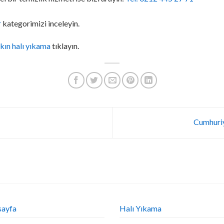
r
kategorimizi inceleyin.
kın halı yıkama
tıklayın.
Cumhuriy
sayfa
Halı Yıkama