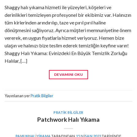
Shaggy halı yıkama hizmeti ile yüzeyleri, köşeleri ve
derinlikleri temizleyen profesyonel bir ekibimiz var. Halınızın
tüm kirlerinden arındırılıp, taze ve pırıl pırıl haline
dönüşmesini sağlıyoruz. Ayrıca müşteri memnuniyetine önem
vererek, en uygun fiyatlarla hizmet veriyoruz. Hemen bize
ulaşın ve halınızı bize teslim ederek temizliğin keyfine varın!
Shaggy Halı Yıkama: Evinizdeki En Büyük Temizlik Zorluğu
Halılar, […]
DEVAMINI OKU
Yayınlanan yer
Pratik Bilgiler
PRATIK BILGILER
Patchwork Halı Yıkama
PAMUKHALIYIKAMA
TARAFINDAN
15 NISAN 2023
TARIHINDE