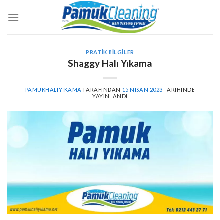
İçeriğe
atla
PRATIK BILGILER
Shaggy Halı Yıkama
PAMUKHALIYIKAMA
TARAFINDAN
15 NISAN 2023
TARIHINDE
YAYINLANDI