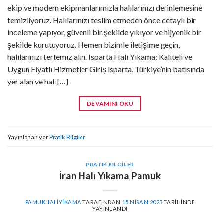
ekip ve modern ekipmanlarımızla halılarınızı derinlemesine
temizliyoruz. Halılarınızı teslim etmeden önce detaylı bir
inceleme yapıyor, güvenli bir şekilde yıkıyor ve hijyenik bir
şekilde kurutuyoruz. Hemen bizimle iletişime geçin,
halılarınızı tertemiz alın. Isparta Halı Yıkama: Kaliteli ve
Uygun Fiyatlı Hizmetler Giriş Isparta, Türkiye’nin batısında
yer alan ve halı […]
DEVAMINI OKU
Yayınlanan yer
Pratik Bilgiler
PRATIK BILGILER
İran Halı Yıkama Pamuk
PAMUKHALIYIKAMA
TARAFINDAN
15 NISAN 2023
TARIHINDE
YAYINLANDI